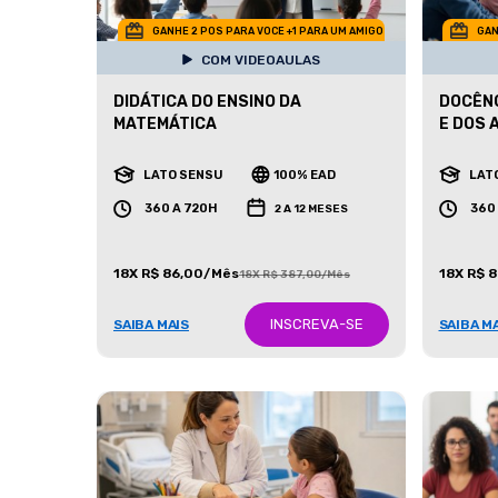
GANHE 2 POS PARA VOCE +1 PARA UM AMIGO
GAN
COM VIDEOAULAS
DIDÁTICA DO ENSINO DA
DOCÊNC
MATEMÁTICA
E DOS A
LATO SENSU
100% EAD
LAT
360 A 720H
360
2 A 12 MESES
18X R$ 86,00/Mês
18X R$ 
18X R$ 387,00/Mês
INSCREVA-SE
SAIBA MAIS
SAIBA M