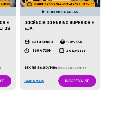
M AMIGO
GANHE 2 POS PARA VOCE +1 PARA UM AMIGO
COM VIDEOAULAS
OR E
DOCÊNCIA DO ENSINO SUPERIOR E
ULTOS
EJA
LATO SENSU
100% EAD
360 A 720H
S
2 A 12 MESES
18X R$ 86,00/Mês
s
18X R$ 387,00/Mês
-SE
INSCREVA-SE
SAIBA MAIS