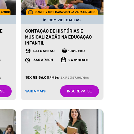
M AMIGO
GANHE 2 POS PARA VOCE +1 PARA UM AMIGO
COM VIDEOAULAS
 E
CONTAÇÃO DE HISTÓRIAS E
MUSICALIZAÇÃO NA EDUCAÇÃO
INFANTIL
LATO SENSU
100% EAD
360 A 720H
S
2 A 12 MESES
18X R$ 86,00/Mês
s
18X R$ 387,00/Mês
-SE
INSCREVA-SE
SAIBA MAIS