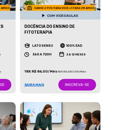
M AMIGO
GANHE 2 POS PARA VOCE +1 PARA UM AMIGO
COM VIDEOAULAS
ÊS
DOCÊNCIA DO ENSINO DE
FITOTERAPIA
LATO SENSU
100% EAD
360 A 720H
S
2 A 12 MESES
18X R$ 86,00/Mês
s
18X R$ 387,00/Mês
-SE
INSCREVA-SE
SAIBA MAIS