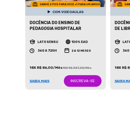
GANHE 2 POS PARA VOCE +1 PARA UM AMIGO
GAN
COM VIDEOAULAS
DOCÊNCIA DO ENSINO DE
DOCÊNC
PEDAGOGIA HOSPITALAR
DE LIB
LATO SENSU
100% EAD
LAT
360 A 720H
360
2 A 12 MESES
18X R$ 86,00/Mês
18X R$ 
18X R$ 387,00/Mês
INSCREVA-SE
SAIBA MAIS
SAIBA M