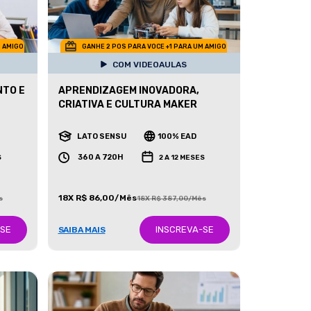
M AMIGO
GANHE 2 POS PARA VOCE +1 PARA UM AMIGO
COM VIDEOAULAS
NTO E
APRENDIZAGEM INOVADORA,
CRIATIVA E CULTURA MAKER
LATO SENSU
100% EAD
360 A 720H
S
2 A 12 MESES
18X R$ 86,00/Mês
s
18X R$ 387,00/Mês
-SE
INSCREVA-SE
SAIBA MAIS