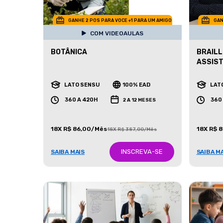
GANHE 2 POS PARA VOCE +1 PARA UM AMIGO
GAN
COM VIDEOAULAS
BOTÂNICA
BRAILL
ASSIST
LATO SENSU
100% EAD
LAT
360 A 420H
360
2 A 12 MESES
18X R$ 86,00/Mês
18X R$ 
18X R$ 387,00/Mês
INSCREVA-SE
SAIBA MAIS
SAIBA M