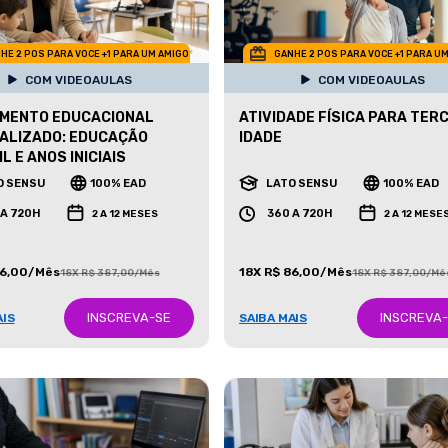
HE 2 POS PARA VOCE +1 PARA UM AMIGO
GANHE 2 POS PARA VOCE +1 PARA U
COM VIDEOAULAS
COM VIDEOAULAS
IMENTO EDUCACIONAL
ATIVIDADE FÍSICA PARA TER
ALIZADO: EDUCAÇÃO
IDADE
L E ANOS INICIAIS
O SENSU
100% EAD
LATO SENSU
100% EAD
 A 720H
360 A 720H
2 A 12 MESES
2 A 12 MESE
86,00/Mês
18X R$ 86,00/Mês
18X R$ 387,00/Mês
18X R$ 387,00/Mê
INSCREVA-SE
INSCREVA
AIS
SAIBA MAIS