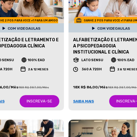
HE 2 POS PARA VOCE +1 PARA UM AMIGO
GANHE 2 POS PARA VOCE +1 PARA U
COM VIDEOAULAS
COM VIDEOAULAS
TIZAÇÃO E LETRAMENTO E
ALFABETIZAÇÃO E LETRAME
OPEDAGOGIA CLÍNICA
A PSICOPEDAGOGIA
INSTITUCIONAL E CLÍNICA
O SENSU
100% EAD
LATO SENSU
100% EAD
 A 720H
360 A 720H
2 A 12 MESES
2 A 12 MESE
86,00/Mês
18X R$ 86,00/Mês
18X R$ 387,00/Mês
18X R$ 387,00/Mê
INSCREVA-SE
INSCREVA
AIS
SAIBA MAIS