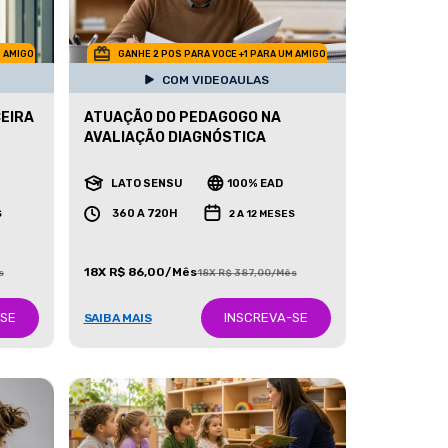
M AMIGO
GANHE 2 POS PARA VOCE +1 PARA UM AMIGO
COM VIDEOAULAS
CEIRA
ATUAÇÃO DO PEDAGOGO NA
AVALIAÇÃO DIAGNÓSTICA
LATO SENSU
100% EAD
360 A 720H
S
2 A 12 MESES
18X R$ 86,00/Mês
s
18X R$ 387,00/Mês
-SE
INSCREVA-SE
SAIBA MAIS