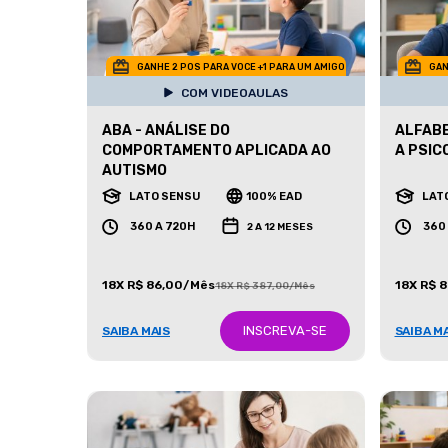
GANHE 2 POS PARA VOCE +1 PARA UM AMIGO
GAN
COM VIDEOAULAS
ABA - ANÁLISE DO
ALFABE
COMPORTAMENTO APLICADA AO
A PSIC
AUTISMO
LATO SENSU
100% EAD
LAT
360 A 720H
360
2 A 12 MESES
18X R$ 86,00/Mês
18X R$ 
18X R$ 387,00/Mês
INSCREVA-SE
SAIBA MAIS
SAIBA M