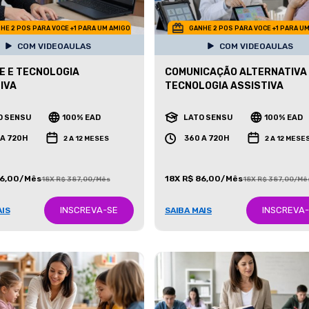
HE 2 POS PARA VOCE +1 PARA UM AMIGO
GANHE 2 POS PARA VOCE +1 PARA U
COM VIDEOAULAS
COM VIDEOAULAS
E E TECNOLOGIA
COMUNICAÇÃO ALTERNATIVA
IVA
TECNOLOGIA ASSISTIVA
O SENSU
100% EAD
LATO SENSU
100% EAD
 A 720H
360 A 720H
2 A 12 MESES
2 A 12 MESE
86,00/Mês
18X R$ 86,00/Mês
18X R$ 387,00/Mês
18X R$ 387,00/Mê
INSCREVA-SE
INSCREVA
AIS
SAIBA MAIS