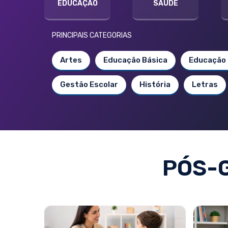
EDUCAÇÃO
SAÚDE
PRINCIPAIS CATEGORIAS
Artes
Educação Básica
Educação 
Gestão Escolar
História
Letras
PÓS-