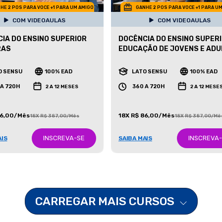
HE 2 POS PARA VOCE +1 PARA UM AMIGO
GANHE 2 POS PARA VOCE +1 PARA U
COM VIDEOAULAS
COM VIDEOAULAS
IA DO ENSINO SUPERIOR
DOCÊNCIA DO ENSINO SUPERI
RAS
EDUCAÇÃO DE JOVENS E AD
O SENSU
100% EAD
LATO SENSU
100% EAD
 A 720H
360 A 720H
2 A 12 MESES
2 A 12 MESE
86,00/Mês
18X R$ 86,00/Mês
18X R$ 387,00/Mês
18X R$ 387,00/Mê
INSCREVA-SE
INSCREVA
AIS
SAIBA MAIS
CARREGAR MAIS CURSOS