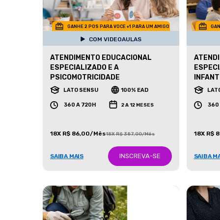
GANHE 2 POS PARA VOCE +1 PARA UM AMIGO
GAN
COM VIDEOAULAS
ATENDIMENTO EDUCACIONAL
ATEND
ESPECIALIZADO E A
ESPECI
PSICOMOTRICIDADE
INFANTI
LATO SENSU
100% EAD
LAT
360 A 720H
360
2 A 12 MESES
18X R$ 86,00/Mês
18X R$ 
18X R$ 387,00/Mês
INSCREVA-SE
SAIBA MAIS
SAIBA M