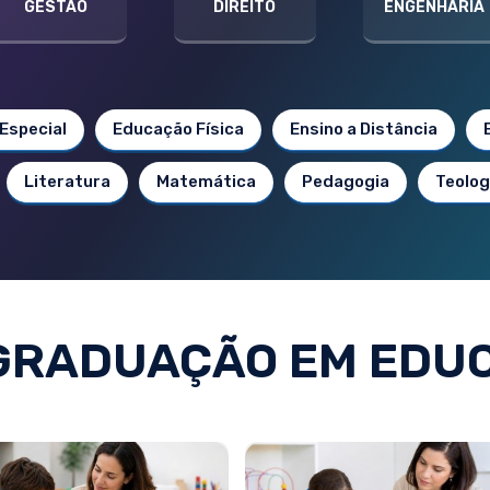
GESTÃO
DIREITO
ENGENHARIA
Especial
Educação Física
Ensino a Distância
Literatura
Matemática
Pedagogia
Teolog
GRADUAÇÃO EM EDU