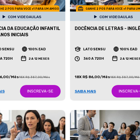
HE 2 POS PARA VOCE +1 PARA UM AMIGO
GANHE 2 POS PARA VOCE +1 PARA U
COM VIDEOAULAS
COM VIDEOAULAS
IA DA EDUCAÇÃO INFANTIL
DOCÊNCIA DE LETRAS - INGL
NOS INICIAIS
O SENSU
100% EAD
LATO SENSU
100% EAD
 A 720H
360 A 720H
2 A 12 MESES
2 A 12 MESE
86,00/Mês
18X R$ 86,00/Mês
18X R$ 387,00/Mês
18X R$ 387,00/Mê
INSCREVA-SE
INSCREVA
AIS
SAIBA MAIS