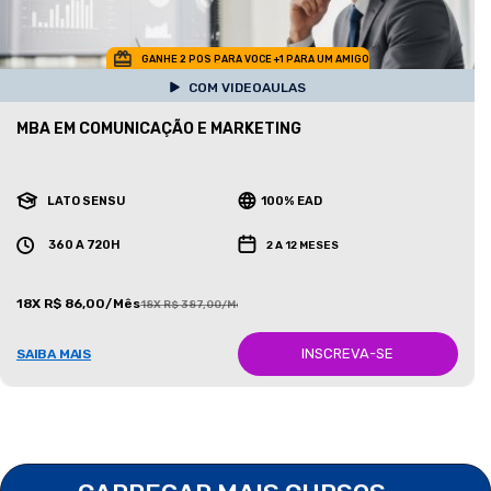
GANHE 2 POS PARA VOCE +1 PARA UM AMIGO
COM VIDEOAULAS
MBA EM COMUNICAÇÃO E MARKETING
LATO SENSU
100% EAD
360 A 720H
2 A 12 MESES
18X R$ 86,00/Mês
18X R$ 387,00/Mês
INSCREVA-SE
SAIBA MAIS