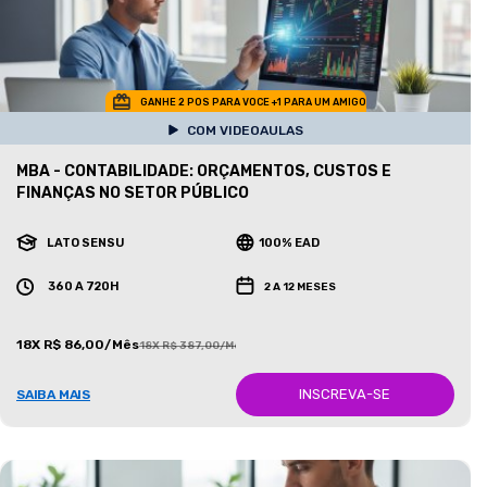
GANHE 2 POS PARA VOCE +1 PARA UM AMIGO
COM VIDEOAULAS
MBA - CONTABILIDADE: ORÇAMENTOS, CUSTOS E
FINANÇAS NO SETOR PÚBLICO
LATO SENSU
100% EAD
360 A 720H
2 A 12 MESES
18X R$ 86,00/Mês
18X R$ 387,00/Mês
INSCREVA-SE
SAIBA MAIS