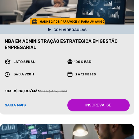
GANHE 2 POS PARA VOCE +1 PARA UM AMIGO
COM VIDEOAULAS
MBA EM ADMINISTRAÇÃO ESTRATÉGICA EM GESTÃO
EMPRESARIAL
LATO SENSU
100% EAD
360 A 720H
2 A 12 MESES
18X R$ 86,00/Mês
18X R$ 387,00/Mês
INSCREVA-SE
SAIBA MAIS