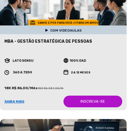
GANHE 2 POS PARA VOCE +1 PARA UM AMIGO
COM VIDEOAULAS
MBA - GESTÃO ESTRATÉGICA DE PESSOAS
LATO SENSU
100% EAD
360 A 720H
2 A 12 MESES
18X R$ 86,00/Mês
18X R$ 387,00/Mês
INSCREVA-SE
SAIBA MAIS