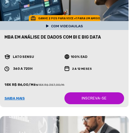
GANHE 2 POS PARA VOCE +1 PARA UM AMIGO
COM VIDEOAULAS
MBA EM ANÁLISE DE DADOS COM BI E BIG DATA
LATO SENSU
100% EAD
360 A 720H
2 A 12 MESES
18X R$ 86,00/Mês
18X R$ 387,00/Mês
INSCREVA-SE
SAIBA MAIS