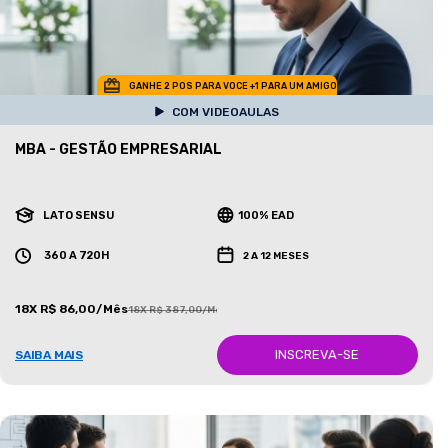
GANHE 2 POS PARA VOCE +1 PARA UM AMIGO
COM VIDEOAULAS
MBA - GESTÃO EMPRESARIAL
LATO SENSU
100% EAD
360 A 720H
2 A 12 MESES
18X R$ 86,00/Mês
18X R$ 387,00/Mês
INSCREVA-SE
SAIBA MAIS