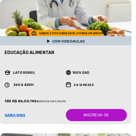
GANHE 2 POS PARA VOCE +1 PARA UM AMIGO
COM VIDEOAULAS
EDUCAÇÃO ALIMENTAR
LATO SENSU
100% EAD
360 A 420H
2 A 12 MESES
18X R$ 86,00/Mês
18X R$ 387,00/Mês
INSCREVA-SE
SAIBA MAIS