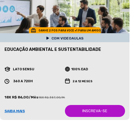
GANHE 2 POS PARA VOCE +1 PARA UM AMIGO
COM VIDEOAULAS
EDUCAÇÃO AMBIENTAL E SUSTENTABILIDADE
LATO SENSU
100% EAD
360 A 720H
2 A 12 MESES
18X R$ 86,00/Mês
18X R$ 387,00/Mês
INSCREVA-SE
SAIBA MAIS