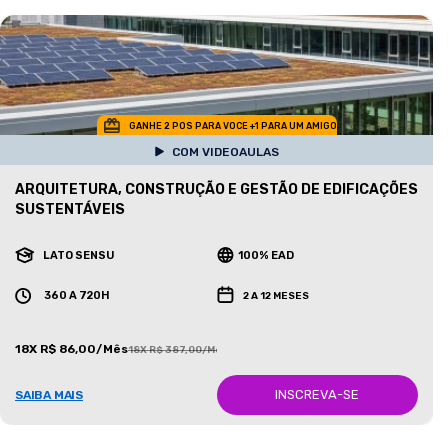
GANHE 2 POS PARA VOCE +1 PARA UM AMIGO
COM VIDEOAULAS
ARQUITETURA, CONSTRUÇÃO E GESTÃO DE EDIFICAÇÕES
SUSTENTÁVEIS
LATO SENSU
100% EAD
360 A 720H
2 A 12 MESES
18X R$ 86,00/Mês
18X R$ 387,00/Mês
INSCREVA-SE
SAIBA MAIS