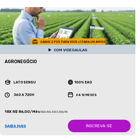
GANHE 2 POS PARA VOCE +1 PARA UM AMIGO
COM VIDEOAULAS
AGRONEGÓCIO
LATO SENSU
100% EAD
360 A 720H
2 A 12 MESES
18X R$ 86,00/Mês
18X R$ 387,00/Mês
INSCREVA-SE
SAIBA MAIS