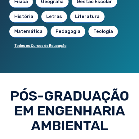
Física
Geografia
Gestão Escolar
História
Letras
Literatura
Matemática
Pedagogia
Teologia
Todos os Cursos de Educação
PÓS-GRADUAÇÃO
EM ENGENHARIA
AMBIENTAL