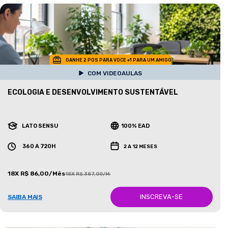
GANHE 2 POS PARA VOCE +1 PARA UM AMIGO
COM VIDEOAULAS
ECOLOGIA E DESENVOLVIMENTO SUSTENTÁVEL
LATO SENSU
100% EAD
360 A 720H
2 A 12 MESES
18X R$ 86,00/Mês
18X R$ 387,00/Mês
INSCREVA-SE
SAIBA MAIS