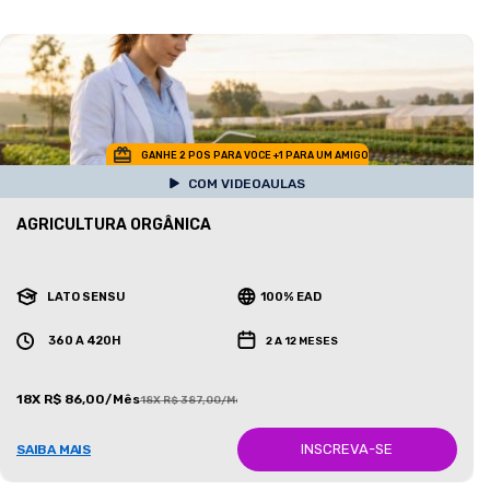
GANHE 2 POS PARA VOCE +1 PARA UM AMIGO
COM VIDEOAULAS
AGRICULTURA ORGÂNICA
LATO SENSU
100% EAD
360 A 420H
2 A 12 MESES
18X R$ 86,00/Mês
18X R$ 387,00/Mês
INSCREVA-SE
SAIBA MAIS