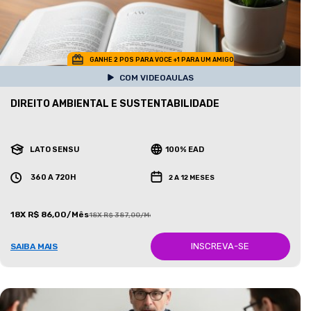
GANHE 2 POS PARA VOCE +1 PARA UM AMIGO
COM VIDEOAULAS
DIREITO AMBIENTAL E SUSTENTABILIDADE
LATO SENSU
100% EAD
360 A 720H
2 A 12 MESES
18X R$ 86,00/Mês
18X R$ 387,00/Mês
INSCREVA-SE
SAIBA MAIS