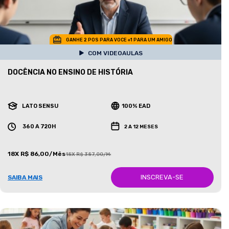
GANHE 2 POS PARA VOCE +1 PARA UM AMIGO
COM VIDEOAULAS
DOCÊNCIA NO ENSINO DE HISTÓRIA
LATO SENSU
100% EAD
360 A 720H
2 A 12 MESES
18X R$ 86,00/Mês
18X R$ 387,00/Mês
INSCREVA-SE
SAIBA MAIS