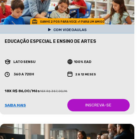
GANHE 2 POS PARA VOCE +1 PARA UM AMIGO
COM VIDEOAULAS
EDUCAÇÃO ESPECIAL E ENSINO DE ARTES
LATO SENSU
100% EAD
360 A 720H
2 A 12 MESES
18X R$ 86,00/Mês
18X R$ 387,00/Mês
INSCREVA-SE
SAIBA MAIS