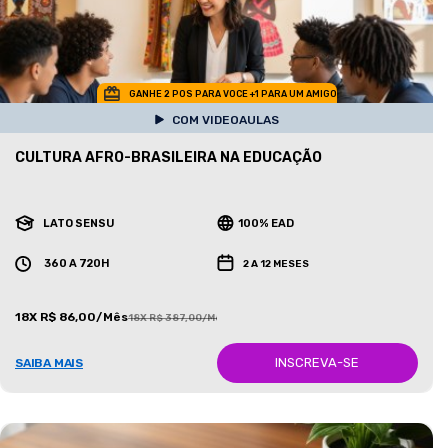
GANHE 2 POS PARA VOCE +1 PARA UM AMIGO
COM VIDEOAULAS
CULTURA AFRO-BRASILEIRA NA EDUCAÇÃO
LATO SENSU
100% EAD
360 A 720H
2 A 12 MESES
18X R$ 86,00/Mês
18X R$ 387,00/Mês
INSCREVA-SE
SAIBA MAIS