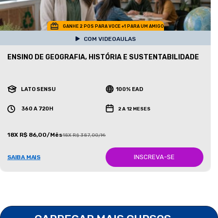
GANHE 2 POS PARA VOCE +1 PARA UM AMIGO
COM VIDEOAULAS
ENSINO DE GEOGRAFIA, HISTÓRIA E SUSTENTABILIDADE
LATO SENSU
100% EAD
360 A 720H
2 A 12 MESES
18X R$ 86,00/Mês
18X R$ 387,00/Mês
INSCREVA-SE
SAIBA MAIS