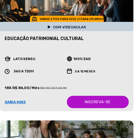
GANHE 2 POS PARA VOCE +1 PARA UM AMIGO
COM VIDEOAULAS
EDUCAÇÃO PATRIMONIAL CULTURAL
LATO SENSU
100% EAD
360 A 720H
2 A 12 MESES
18X R$ 86,00/Mês
18X R$ 387,00/Mês
INSCREVA-SE
SAIBA MAIS