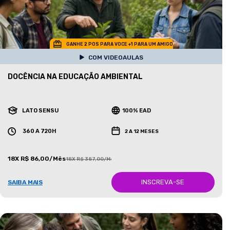
GANHE 2 POS PARA VOCE +1 PARA UM AMIGO
COM VIDEOAULAS
DOCÊNCIA NA EDUCAÇÃO AMBIENTAL
LATO SENSU
100% EAD
360 A 720H
2 A 12 MESES
18X R$ 86,00/Mês
18X R$ 387,00/Mês
INSCREVA-SE
SAIBA MAIS