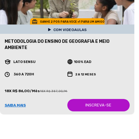
GANHE 2 POS PARA VOCE +1 PARA UM AMIGO
COM VIDEOAULAS
METODOLOGIA DO ENSINO DE GEOGRAFIA E MEIO
AMBIENTE
LATO SENSU
100% EAD
360 A 720H
2 A 12 MESES
18X R$ 86,00/Mês
18X R$ 387,00/Mês
INSCREVA-SE
SAIBA MAIS