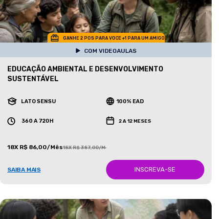
GANHE 2 POS PARA VOCE +1 PARA UM AMIGO
COM VIDEOAULAS
EDUCAÇÃO AMBIENTAL E DESENVOLVIMENTO
SUSTENTÁVEL
LATO SENSU
100% EAD
360 A 720H
2 A 12 MESES
18X R$ 86,00/Mês
18X R$ 387,00/Mês
INSCREVA-SE
SAIBA MAIS