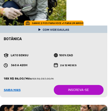
GANHE 2 POS PARA VOCE +1 PARA UM AMIGO
COM VIDEOAULAS
BOTÂNICA
LATO SENSU
100% EAD
360 A 420H
2 A 12 MESES
18X R$ 86,00/Mês
18X R$ 387,00/Mês
INSCREVA-SE
SAIBA MAIS